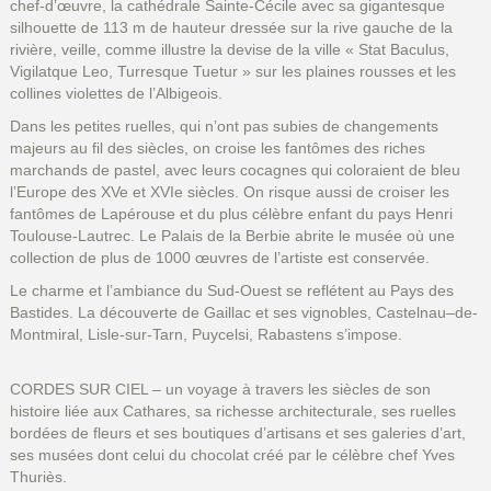
chef-d’œuvre, la cathédrale Sainte-Cécile avec sa gigantesque
silhouette de 113 m de hauteur dressée sur la rive gauche de la
rivière, veille, comme illustre la devise de la ville « Stat Baculus,
Vigilatque Leo, Turresque Tuetur » sur les plaines rousses et les
collines violettes de l’Albigeois.
Dans les petites ruelles, qui n’ont pas subies de changements
majeurs au fil des siècles, on croise les fantômes des riches
marchands de pastel, avec leurs cocagnes qui coloraient de bleu
l’Europe des XVe et XVIe siècles. On risque aussi de croiser les
fantômes de Lapérouse et du plus célèbre enfant du pays Henri
Toulouse-Lautrec. Le Palais de la Berbie abrite le musée où une
collection de plus de 1000 œuvres de l’artiste est conservée.
Le charme et l’ambiance du Sud-Ouest se reflétent au Pays des
Bastides. La découverte de Gaillac et ses vignobles, Castelnau–de-
Montmiral, Lisle-sur-Tarn, Puycelsi, Rabastens s’impose.
CORDES SUR CIEL – un voyage à travers les siècles de son
histoire liée aux Cathares, sa richesse architecturale, ses ruelles
bordées de fleurs et ses boutiques d’artisans et ses galeries d’art,
ses musées dont celui du chocolat créé par le célèbre chef Yves
Thuriès.